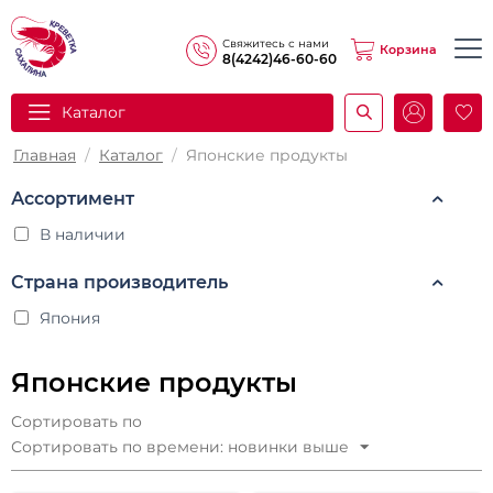
Свяжитесь с нами
Корзина
8(4242)46-60-60
Каталог
И
Главная
/
Каталог
/
Японские продукты
Ассортимент
В наличии
Страна производитель
Япония
Японские продукты
Сортировать по
Сортировать по времени: новинки выше