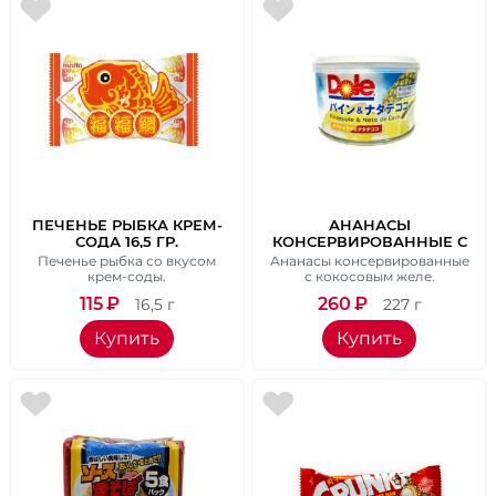
ПЕЧЕНЬЕ РЫБКА КРЕМ-
АНАНАСЫ
СОДА 16,5 ГР.
КОНСЕРВИРОВАННЫЕ С
КОКОСОВЫМ ЖЕЛЕ 227
Печенье рыбка со вкусом
Ананасы консервированные
ГР.
крем-соды.
с кокосовым желе.
115
₽
260
₽
16,5 г
227 г
Купить
Купить