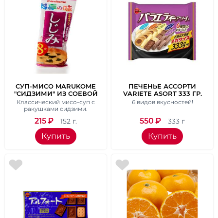
СУП-МИСО MARUKOME
ПЕЧЕНЬЕ АССОРТИ
"СИДЗИМИ" ИЗ СОЕВОЙ
VARIETE ASORT 333 ГР.
ПАСТЫ И КАРБИКУЛЫ, 8
Классический мисо-суп с
6 видов вкусностей!
ПАК.
ракушками сидзими.
215
₽
550
₽
152 г.
333 г
Купить
Купить