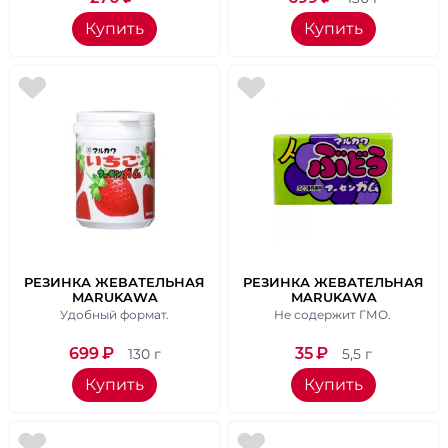
Купить
Купить
РЕЗИНКА ЖЕВАТЕЛЬНАЯ
РЕЗИНКА ЖЕВАТЕЛЬНАЯ
MARUKAWA
MARUKAWA
"STRAWBERRY BOTTLE
"ВИНОГРАДНАЯ", ВЕС 5,5
Удобный формат.
Не содержит ГМО.
GUM", ВЕС 130 ГР.
ГР.
699
₽
35
₽
130 г
5,5 г
Купить
Купить