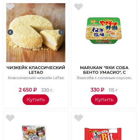
ЧИЗКЕЙК КЛАССИЧЕСКИЙ
MARUKAN "ЯКИ СОБА
LETAO
БЕНТО УМАСИО", С
АРАМАТОМ СОЛЬЮ И
Классический чизкейк LeTao
Якисоба с соленым соусом.
КИТАЙСКИМ СУПОМ. ВЕС
115 ГР.
2 650
₽
330
₽
330 г.
115 г
Купить
Купить