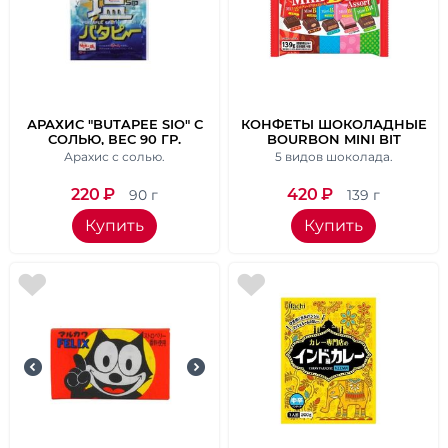
АРАХИС "BUTAPEE SIO" С
КОНФЕТЫ ШОКОЛАДНЫЕ
СОЛЬЮ, ВЕС 90 ГР.
BOURBON MINI BIT
ASSORT 5 ВКУСОВ, 139 ГР.
Арахис с солью.
5 видов шоколада.
220
₽
420
₽
90 г
139 г
Купить
Купить