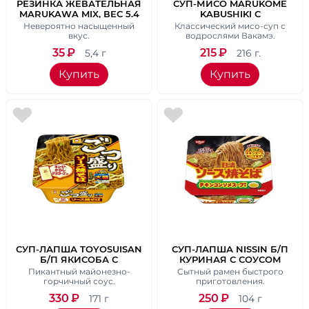
РЕЗИНКА ЖЕВАТЕЛЬНАЯ
СУП-МИСО MARUKOME
MARUKAWA MIX, ВЕС 5.4
KABUSHIKI С
ГР.
ВОДОРОСЛЯМИ ВАКАМЭ,
Невероятно насыщенный
Классический мисо-суп с
ВЕС 216 ГР.
вкус.
водрослями Вакамэ.
35
₽
215
₽
5,4 г
216 г.
Купить
Купить
СУП-ЛАПША TOYOSUISAN
СУП-ЛАПША NISSIN Б/П
Б/П ЯКИСОБА С
КУРИНАЯ С СОУСОМ
КАПУСТОЙ В
ЯКИСОБА 104 ГР.
Пикантный майонезно-
Сытный рамен быстрого
МАЙОНЕЗНО-
горчичный соус.
приготовления.
ГОРЧИЧНОМ СОУСЕ. 171 Г.
330
₽
250
₽
171 г
104 г