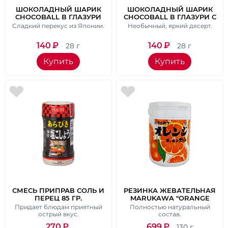
ШОКОЛАДНЫЙ ШАРИК
ШОКОЛАДНЫЙ ШАРИК
CHOCOBALL В ГЛАЗУРИ
CHOCOBALL В ГЛАЗУРИ С
ИЗ КЛУБНИЧНОГО
КАРАМЕЛЬНОЙ
Сладкий перекус из Японии.
Необычный, яркий десерт.
ШОКОЛАДА, MORINAGA,
НАЧИНКОЙ, MORINAGA,
28 ГР.
28 ГР.
140
₽
140
₽
28 г
28 г
Купить
Купить
СМЕСЬ ПРИПРАВ СОЛЬ И
РЕЗИНКА ЖЕВАТЕЛЬНАЯ
ПЕРЕЦ 85 ГР.
MARUKAWA "ORANGE
BOTTLE GUM", ВЕС 130 ГР.
Придает блюдам приятный
Полностью натуральный
острый вкус.
состав.
270
₽
699
₽
130 г