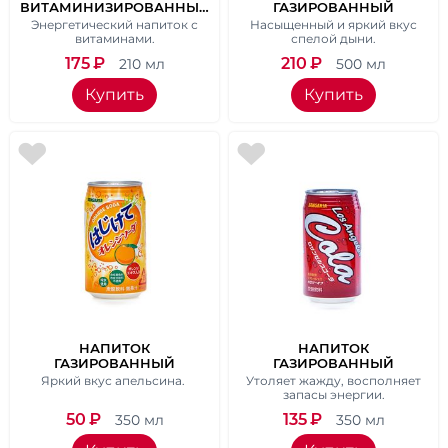
ВИТАМИНИЗИРОВАННЫЙ
ГАЗИРОВАННЫЙ
ДЕКАВИТА C/DECAVITA C
SANGARIA "MELON SODA"
Энергетический напиток с
Насыщенный и яркий вкус
GLASS BOTTLE 210 МЛ
СО ВКУСОМ ДЫНИ, 500
витаминами.
спелой дыни.
МЛ.
175
₽
210
₽
210 мл
500 мл
Купить
Купить
НАПИТОК
НАПИТОК
ГАЗИРОВАННЫЙ
ГАЗИРОВАННЫЙ
SANGARIA "ORANGE" СО
SANGARIA "ЛОС-
Яркий вкус апельсина.
Утоляет жажду, восполняет
ВКУСОМ АПЕЛЬСИНА, 350
АНДЖЕЛЕС КОЛА"СО
запасы энергии.
МЛ
ВКУСОМ КОЛЫ, 350 МЛ
50
₽
135
₽
350 мл
350 мл