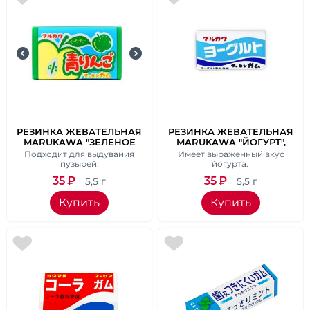
РЕЗИНКА ЖЕВАТЕЛЬНАЯ
РЕЗИНКА ЖЕВАТЕЛЬНАЯ
MARUKAWA "ЗЕЛЕНОЕ
MARUKAWA "ЙОГУРТ",
ЯБЛОКО", ВЕС 5,5 ГР.
ВЕС 5,5 ГР.
Подходит для выдувания
Имеет выраженный вкус
пузырей.
йогурта.
35
₽
35
₽
5,5 г
5,5 г
Купить
Купить