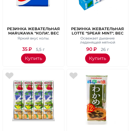
РЕЗИНКА ЖЕВАТЕЛЬНАЯ
РЕЗИНКА ЖЕВАТЕЛЬНАЯ
MARUKAWA "КОЛА", ВЕС
LOTTE "SPEAR MINT", ВЕС
5,5 ГР.
26 ГР.
Яркий вкус колы.
Освежает дыхание
леденящей мятной
свежестью.
35
₽
90
₽
5,5 г
26 г
Купить
Купить