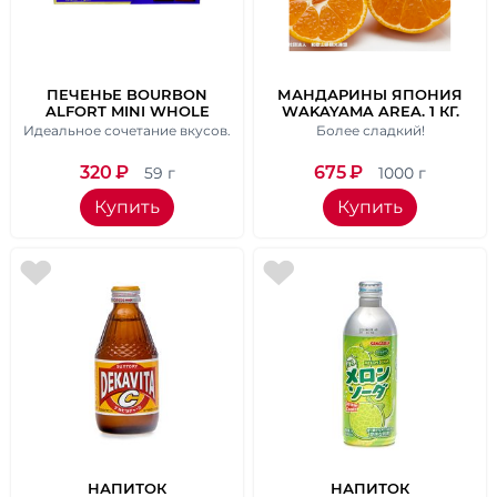
ПЕЧЕНЬЕ BOURBON
МАНДАРИНЫ ЯПОНИЯ
ALFORT MINI WHOLE
WAKAYAMA AREA. 1 КГ.
WHEAT FLOUR ПОКРЫТОЕ
Идеальное сочетание вкусов.
Более сладкий!
МОЛОЧНЫМ
ШОКОЛАДОМ, ВЕС 59 ГР.
320
₽
675
₽
59 г
1000 г
Купить
Купить
НАПИТОК
НАПИТОК