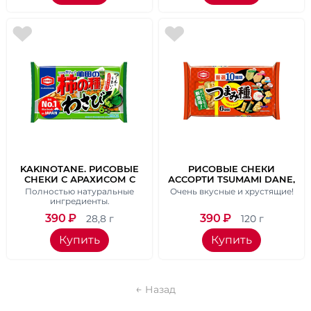
KAKINOTANE. РИСОВЫЕ
РИСОВЫЕ СНЕКИ
СНЕКИ С АРАХИСОМ С
АССОРТИ TSUMAMI DANE,
ПОНИЖЕННЫМ
ВЕС 120 ГР.
Полностью натуральные
Очень вкусные и хрустящие!
СОДЕРЖАНИЕМ СОЛИ,
ингредиенты.
ВЕС 173 ГР.
390
₽
390
₽
28,8 г
120 г
Купить
Купить
Назад