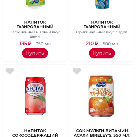
НАПИТОК
НАПИТОК
ГАЗИРОВАННЫЙ
ГАЗИРОВАННЫЙ
SANGARIA "MELON SODA"
SANGARIA "ЛИМОНАД",
Насыщенный и яркий вкус
Оригинальный вкус сидра.
СО ВКУСОМ ДЫНИ, 350
500 МЛ.
дыни.
МЛ.
135
₽
210
₽
350 мл
500 мл
Купить
Купить
НАПИТОК
СОК МУЛЬТИ ВИТАМИН
СОКОСОДЕРЖАЩИЙ
АСАХИ BIRELEY'S, 350 МЛ.