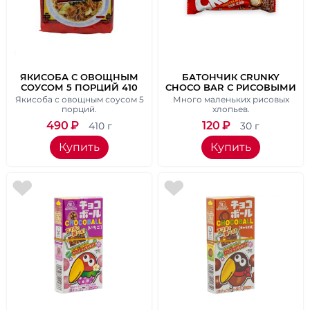
ЯКИСОБА С ОВОЩНЫМ
БАТОНЧИК CRUNKY
СОУСОМ 5 ПОРЦИЙ 410
CHOCO BAR С РИСОВЫМИ
ГР.
ХЛОПЬЯМИ, ВЕС 30 ГР.
Якисоба с овощным соусом 5
Много маленьких рисовых
порций.
хлопьев.
490
₽
120
₽
410 г
30 г
Купить
Купить