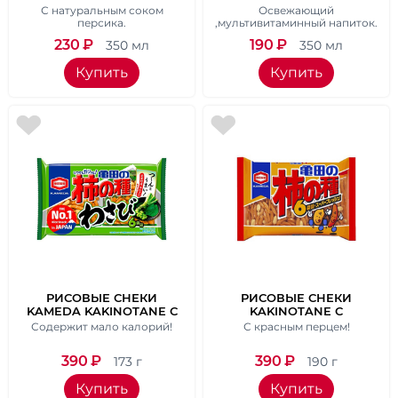
ПЕРСИКОВЫЙ, Ж\Б 350
С натуральным соком
Освежающий
МЛ.
персика.
,мультивитаминный напиток.
230
₽
190
₽
350 мл
350 мл
Купить
Купить
РИСОВЫЕ СНЕКИ
РИСОВЫЕ СНЕКИ
KAMEDA KAKINOTANE С
KAKINOTANE С
ВАСАБИ И АРАХИСОМ,
АРАХИСОМ, ВЕС 190 ГР.
Содержит мало калорий!
С красным перцем!
ВЕС 173 ГР.
390
₽
390
₽
173 г
190 г
Купить
Купить