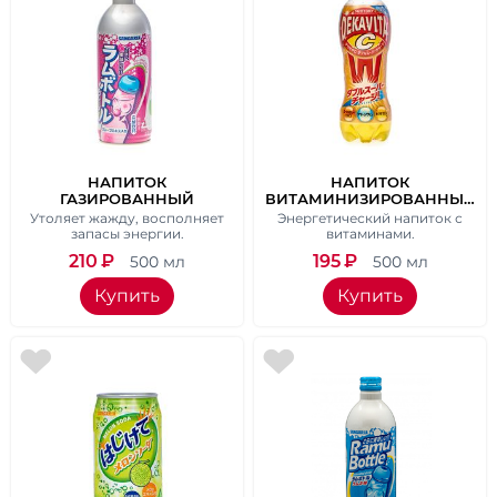
НАПИТОК
НАПИТОК
ГАЗИРОВАННЫЙ
ВИТАМИНИЗИРОВАННЫЙ
SANGARIA "GRAPE" СО
ДЕКАВИТА C/DECAVITA C
Утоляет жажду, восполняет
Энергетический напиток с
ВКУСОМ ВИНОГРАДА, 500
PLASTIC BOTTLE 500 МЛ
запасы энергии.
витаминами.
МЛ
210
₽
195
₽
500 мл
500 мл
Купить
Купить