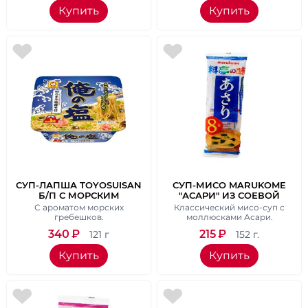
Купить
Купить
СУП-ЛАПША TOYOSUISAN
СУП-МИСО MARUKOME
Б/П С МОРСКИМ
"АСАРИ" ИЗ СОЕВОЙ
ГРЕБЕШКОМ, 121 ГР.
ПАСТЫ И РАКУШЕК, 8
С ароматом морских
Классический мисо-суп с
ПАК.
гребешков.
моллюсками Асари.
340
₽
215
₽
121 г
152 г.
Купить
Купить