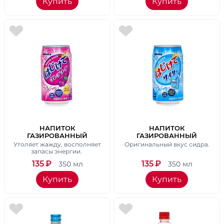
Купить
Купить
НАПИТОК
НАПИТОК
ГАЗИРОВАННЫЙ
ГАЗИРОВАННЫЙ
SANGARIA "GRAPE" СО
SANGARIA "CIDER",СО
Утоляет жажду, восполняет
Оригинальный вкус сидра.
ВКУСОМ ВИНОГРАДА, 350
ВКУСОМ СИДРА, 350 МЛ
запасы энергии.
МЛ
135
₽
135
₽
350 мл
350 мл
Купить
Купить