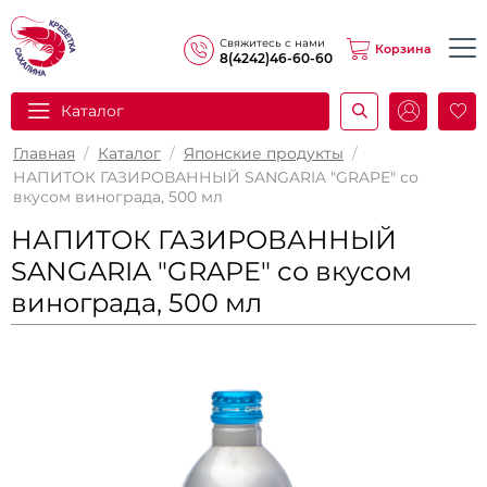
Свяжитесь с нами
Корзина
8(4242)46-60-60
Каталог
И
Главная
/
Каталог
/
Японские продукты
/
НАПИТОК ГАЗИРОВАННЫЙ SANGARIA "GRAPE" со
вкусом винограда, 500 мл
НАПИТОК ГАЗИРОВАННЫЙ
SANGARIA "GRAPE" со вкусом
винограда, 500 мл