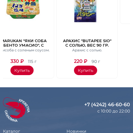
ОБА
АРАХИС "BUTAPEE SIO"
КОНФЕТЫ
 С
С СОЛЬЮ, ВЕС 90 ГР.
ШОКОЛАДНЫЕ
Ю И
BOURBON MINI BIT
усом.
Арахис с солью.
5 видов шоколада.
ОМ.
ASSORT 5 ВКУСОВ, 13
ГР.
220
₽
420
₽
90 г
139 г
Купить
Купить
+7 (4242) 46-60-60
с 10:00 до 22:00
Каталог
Новинки