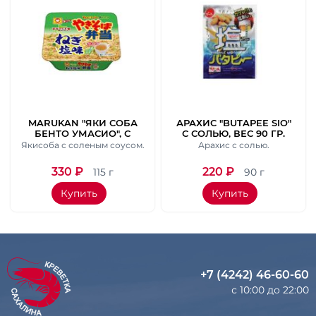
MARUKAN "ЯКИ СОБА
АРАХИС "BUTAPEE SIO"
БЕНТО УМАСИО", С
С СОЛЬЮ, ВЕС 90 ГР.
АРАМАТОМ СОЛЬЮ И
Якисоба с соленым соусом.
Арахис с солью.
КИТАЙСКИМ СУПОМ.
ВЕС 115 ГР.
330
₽
220
₽
115 г
90 г
Купить
Купить
+7 (4242) 46-60-60
с 10:00 до 22:00