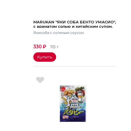
MARUKAN "ЯКИ СОБА БЕНТО УМАСИО",
с араматом солью и китайским супом.
Вес 115 гр.
Якисоба с соленым соусом.
330
₽
115 г
Купить