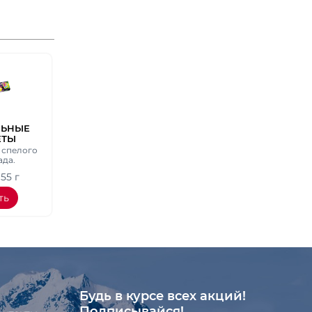
ЛЬНЫЕ
ЕТЫ
АГА"
 спелого
 ВЕС 55
ада.
55 г
ть
Будь в курсе всех акций!
Подписывайся!