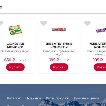
т
ШОКОЛАД
ЖЕВАТЕЛЬНЫЕ
ЖЕВАТЕ
МЕЙДЖИ
КОНФЕТЫ
КОНФ
ЗЕЛЕНЫЙ ЧАЙ,
”МОРИНАГА"
”МОРИН
Экзотический вкус.
Сладкий клубничный
Сочный вкус
ВЕС 120 ГР.
КЛУБНИКА, ВЕС 55
ВИНОГРАД,
вкус!
виногр
ГР.
ГР.
650
₽
195
₽
195
₽
120 г
55 г
Купить
Купить
Купи
Каталог
Новинки
Хиты продаж
Вкусные цены