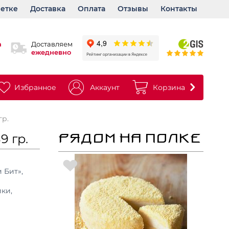
ветке
Доставка
Оплата
Отзывы
Контакты
а
Доставляем
ежедневно
Избранное
Аккаунт
Корзина
р.
 гр.
РЯДОМ НА ПОЛКЕ
 Бит»,
ики,