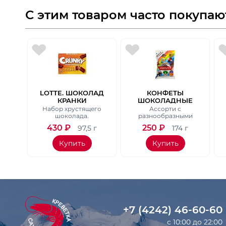
С этим товаром часто покупаю
LOTTE. ШОКОЛАД
КОНФЕТЫ
КРАНКИ
ШОКОЛАДНЫЕ
ХРУСТЯЩИЙ
TIROL CHOCO, ВЕС
Набор хрустящего
Ассорти с
НАБОР. 97,5 ГР.
174 ГР.
шоколада.
разнообразными
начинками.
430
₽
250
₽
97,5 г
174 г
Купить
Купить
+7 (4242) 46-60-60
с 10:00 до 22:00