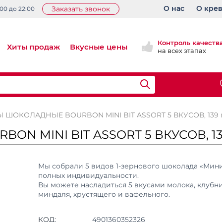
О нас
О кре
Заказать звонок
:00 до 22:00
Контроль качеств
Хиты продаж
Вкусные цены
на всех этапах
 ШОКОЛАДНЫЕ BOURBON MINI BIT ASSORT 5 ВКУСОВ, 139 г
 MINI BIT ASSORT 5 ВКУСОВ, 139
Мы собрали 5 видов 1-зернового шоколада «Мини
полных индивидуальности.
Вы можете насладиться 5 вкусами молока, клубн
миндаля, хрустящего и вафельного.
КОД:
4901360352326