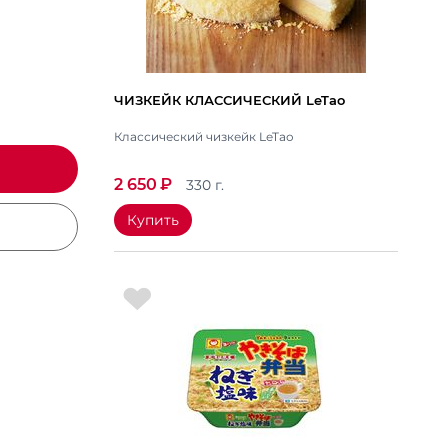
ЧИЗКЕЙК КЛАССИЧЕСКИЙ LeTao
Классический чизкейк LeTao
2 650
₽
330 г.
Купить