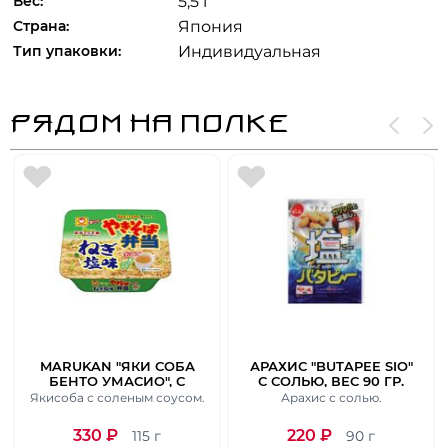
Вес:
5,5 г
Страна:
Япония
Тип упаковки:
Индивидуальная
РЯДОМ НА ПОЛКЕ
MARUKAN "ЯКИ СОБА
АРАХИС "BUTAPEE SIO"
БЕНТО УМАСИО", С
С СОЛЬЮ, ВЕС 90 ГР.
АРАМАТОМ СОЛЬЮ И
Якисоба с соленым соусом.
Арахис с солью.
КИТАЙСКИМ СУПОМ.
ВЕС 115 ГР.
330
₽
220
₽
115 г
90 г