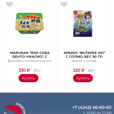
MARUKAN "ЯКИ СОБА
АРАХИС "BUTAPEE SIO"
БЕНТО УМАСИО", С
С СОЛЬЮ, ВЕС 90 ГР.
АРАМАТОМ СОЛЬЮ И
Якисоба с соленым соусом.
Арахис с солью.
КИТАЙСКИМ СУПОМ.
ВЕС 115 ГР.
330
₽
220
₽
115 г
90 г
Купить
Купить
+7 (4242) 46-60-60
с 10:00 до 22:00