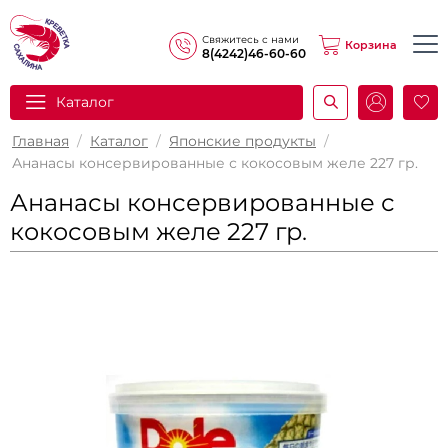
Свяжитесь с нами
Корзина
8(4242)46-60-60
Каталог
И
Главная
/
Каталог
/
Японские продукты
/
Ананасы консервированные с кокосовым желе 227 гр.
Ананасы консервированные с
кокосовым желе 227 гр.