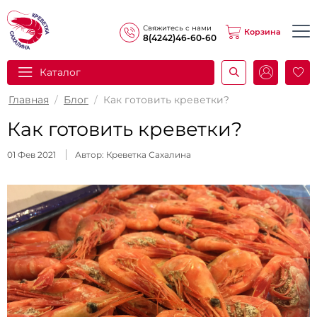
Свяжитесь с нами
Корзина
8(4242)46-60-60
Каталог
И
Главная
/
Блог
/
Как готовить креветки?
Как готовить креветки?
01 Фев 2021
Автор: Креветка Сахалина