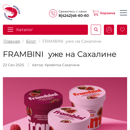
Свяжитесь с нами
Корзина
8(4242)46-60-60
Каталог
И
Главная
/
Блог
/
FRAMBINI уже на Сахалине
FRAMBINI уже на Сахалине
22 Сен 2025
Автор: Креветка Сахалина