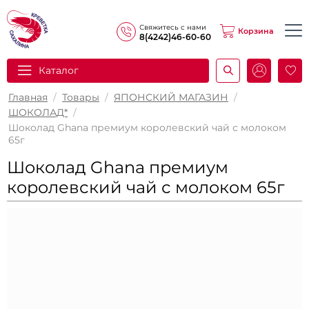
Свяжитесь с нами
Корзина
8(4242)46-60-60
Каталог
И
Главная
/
Товары
/
ЯПОНСКИЙ МАГАЗИН
/
ШОКОЛАД*
/
Шоколад Ghana премиум королевский чай с молоком
65г
Шоколад Ghana премиум
королевский чай с молоком 65г