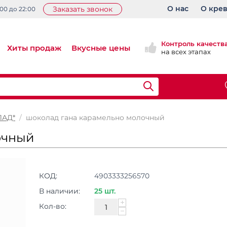
О нас
О кре
Заказать звонок
:00 до 22:00
Контроль качеств
Хиты продаж
Вкусные цены
на всех этапах
АД*
/
шоколад гана карамельно молочный
очный
КОД:
4903333256570
В наличии:
25 шт.
+
Кол-во:
−