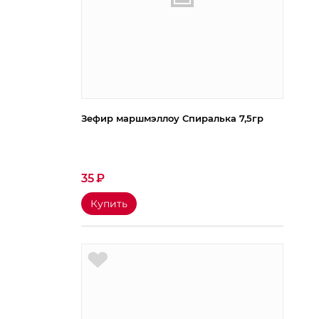
Зефир маршмэллоу Спиралька 7,5гр
35
₽
Купить