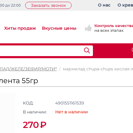
О нас
О кре
Заказать звонок
:00 до 22:00
Контроль качеств
Хиты продаж
Вкусные цены
на всех этапах
ЛАД/ЖЕЛЕ/ЗЕФИР/МОТИ*
/
мармелад chupa-chups кислая л
лента 55гр
КОД:
4901551161539
В наличии:
Нет в наличии
270
₽