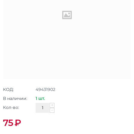
КОД:
49431902
В наличии:
1 шт.
+
Кол-во:
−
75
₽