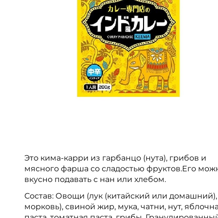
Это кима-карри из гарбанцо (нута), грибов и
мясного фарша со сладостью фруктов.Его мож
вкусно подавать с нан или хлебом.
Состав: Овощи (лук (китайский или домашний),
морковь), свиной жир, мука, чатни, нут, яблочн
паста, томатная паста, грибы, Гранулированны