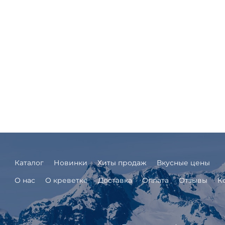
Каталог
Новинки
Хиты продаж
Вкусные цены
О нас
О креветке
Доставка
Оплата
Отзывы
К