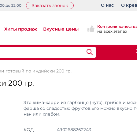
О нас
О кре
Заказать звонок
:00 до 22:00
Контроль качеств
Хиты продаж
Вкусные цены
на всех этапах
ри готовый по индийски 200 гр.
и 200 гр.
Это кима-карри из гарбанцо (нута), грибов и мяс
фарша со сладостью фруктов.Его можно вкусно п
нан или хлебом.
КОД:
4902688262243