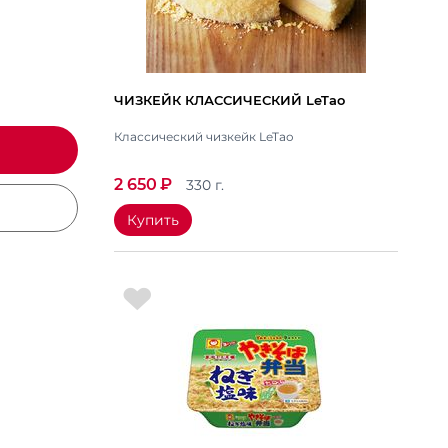
ЧИЗКЕЙК КЛАССИЧЕСКИЙ LeTao
Классический чизкейк LeTao
2 650
₽
330 г.
Купить