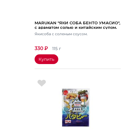
MARUKAN "ЯКИ СОБА БЕНТО УМАСИО",
с араматом солью и китайским супом.
Вес 115 гр.
Якисоба с соленым соусом.
330
₽
115 г
Купить