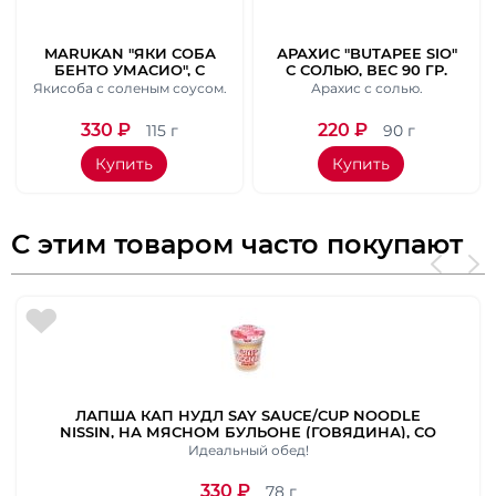
MARUKAN "ЯКИ СОБА
АРАХИС "BUTAPEE SIO"
БЕНТО УМАСИО", С
С СОЛЬЮ, ВЕС 90 ГР.
АРАМАТОМ СОЛЬЮ И
Якисоба с соленым соусом.
Арахис с солью.
КИТАЙСКИМ СУПОМ.
ВЕС 115 ГР.
330
₽
220
₽
115 г
90 г
Купить
Купить
С этим товаром часто покупают
ЛАПША КАП НУДЛ SAY SAUCE/CUP NOODLE
NISSIN, НА МЯСНОМ БУЛЬОНЕ (ГОВЯДИНА), СО
ВКУСОМ КРЕВЕТКИ. ВЕС 78 Г
Идеальный обед!
330
₽
78 г