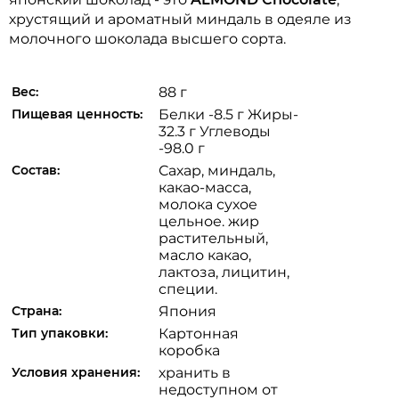
хрустящий и ароматный миндаль в одеяле из
молочного шоколада высшего сорта.
Вес:
88 г
Пищевая ценность:
Белки -8.5 г Жиры-
32.3 г Углеводы
-98.0 г
Состав:
Сахар, миндаль,
какао-масса,
молока сухое
цельное. жир
растительный,
масло какао,
лактоза, лицитин,
специи.
Страна:
Япония
Тип упаковки:
Картонная
коробка
Условия хранения:
хранить в
недоступном от