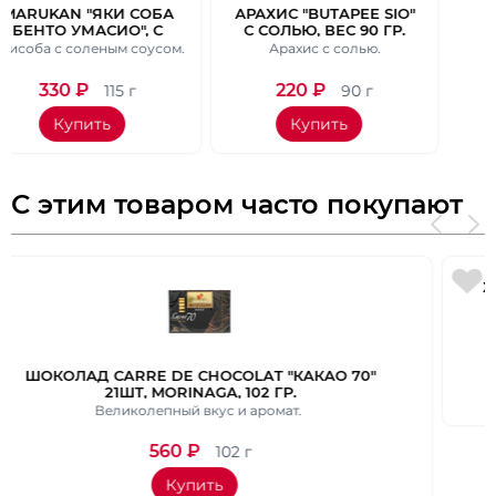
ОБА
АРАХИС "BUTAPEE SIO"
КОНФЕТЫ
 С
С СОЛЬЮ, ВЕС 90 ГР.
ШОКОЛАДНЫЕ
 И
BOURBON MINI BIT
усом.
Арахис с солью.
5 видов шоколада.
М.
ASSORT 5 ВКУСОВ, 139
ГР.
220
₽
420
₽
90 г
139 г
Купить
Купить
С этим товаром часто покупают
АО 70"
ЖЕЛЕ “YUKIGUNI AGURI” СО ВКУСОМ ПЕР
ШТ, ВЕС 108 ГР.
Вкусный и низкокалорийный.
210
₽
108 г
Купить