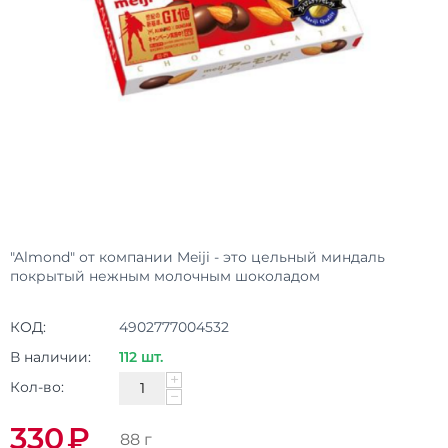
"Almond" от компании Meiji - это цельный миндаль
покрытый нежным молочным шоколадом
КОД:
4902777004532
В наличии:
112 шт.
+
Кол-во:
−
330
₽
88 г