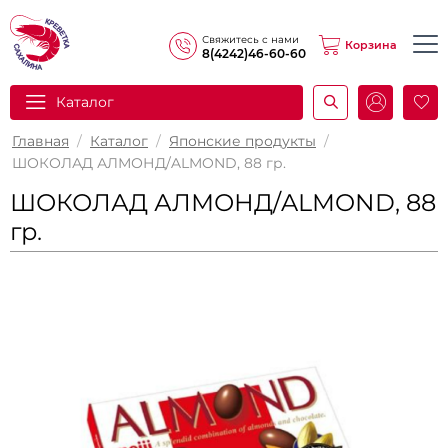
Свяжитесь с нами
Корзина
8(4242)46-60-60
Каталог
И
Главная
/
Каталог
/
Японские продукты
/
ШОКОЛАД АЛМОНД/ALMOND, 88 гр.
ШОКОЛАД АЛМОНД/ALMOND, 88
гр.