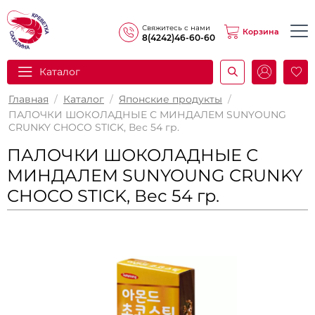
Свяжитесь с нами
Корзина
8(4242)46-60-60
Каталог
И
Главная
/
Каталог
/
Японские продукты
/
ПАЛОЧКИ ШОКОЛАДНЫЕ С МИНДАЛЕМ SUNYOUNG
CRUNKY CHOCO STICK, Вес 54 гр.
ПАЛОЧКИ ШОКОЛАДНЫЕ С
МИНДАЛЕМ SUNYOUNG CRUNKY
CHOCO STICK, Вес 54 гр.