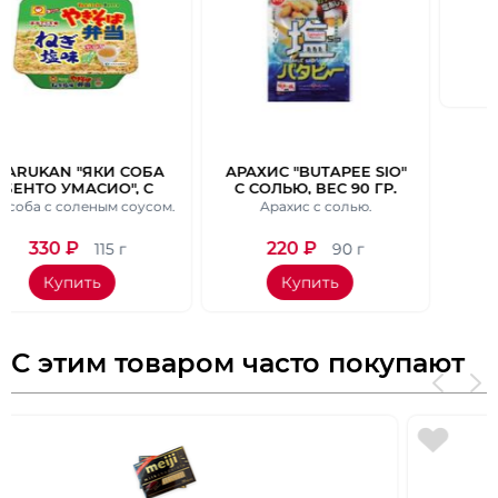
ОБА
АРАХИС "BUTAPEE SIO"
КОНФЕТЫ
 С
С СОЛЬЮ, ВЕС 90 ГР.
ШОКОЛАДНЫЕ
 И
BOURBON MINI BIT
усом.
Арахис с солью.
5 видов шоколада.
М.
ASSORT 5 ВКУСОВ, 139
ГР.
220
₽
420
₽
90 г
139 г
Купить
Купить
С этим товаром часто покупают