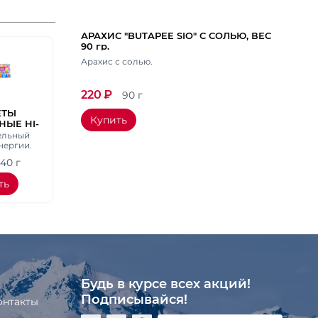
АРАХИС "BUTAPEE SIO" С СОЛЬЮ, ВЕС
90 гр.
Арахис с солью.
220
₽
90 г
ЕТЫ
Купить
НЫЕ HI-
NI 4
ельный
НОГРАД,
нергии.
СИН,
40 г
КОЛА),
 40 ГР.
ть
Будь в курсе всех акций!
Подписывайся!
онтакты