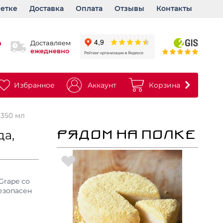
ветке
Доставка
Оплата
Отзывы
Контакты
а
Доставляем
ежедневно
Избранное
Аккаунт
Корзина
350 мл
а,
РЯДОМ НА ПОЛКЕ
Grape со
езопасен