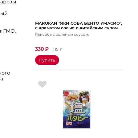
харозы,
ный
MARUKAN "ЯКИ СОБА БЕНТО УМАСИО",
с араматом солью и китайским супом.
т ГМО.
Вес 115 гр.
Якисоба с соленым соусом.
330
₽
115 г
Купить
ного
ра