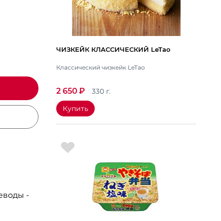
ЧИЗКЕЙК КЛАССИЧЕСКИЙ LeTao
Классический чизкейк LeTao
2 650
₽
330 г.
Купить
леводы -