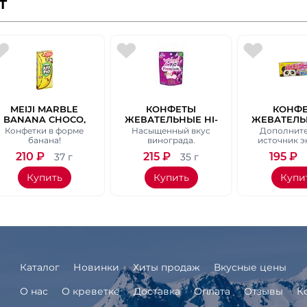
т
MEIJI MARBLE
КОНФЕТЫ
КОНФ
BANANA CHOCO,
ЖЕВАТЕЛЬНЫЕ HI-
ЖЕВАТЕЛЬ
37 ГР.
CHEW PREMIUM СО
CHEW MI
Конфетки в форме
Насыщенный вкус
Дополнит
ВКУСОМ
ВКУСА (ВИ
банана!
винограда.
источник э
ВИНОГРАДА,
АПЕЛЬ
210
₽
215
₽
195
₽
37 г
35 г
MORINAGA, 35 ГР.
СОДОВАЯ, 
MORINAGA,
Купить
Купить
Купи
Каталог
Новинки
Хиты продаж
Вкусные цены
О нас
О креветке
Доставка
Оплата
Отзывы
К