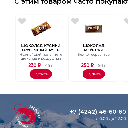
С этим товаром часто покупаю
ШОКОЛАД КРАНКИ
ШОКОЛАД
ХРУСТЯЩИЙ 45 ГР.
МЕЙДЖИ
МОЛОЧНЫЙ/ MILK
Нежнейший молочного
Без консервантов.
CHOCOLATE MEIJI,
шоколад и воздушная
пшеница.
ВЕС 50 Г .
230
₽
250
₽
45 г
50 г
Купить
Купить
+7 (4242) 46-60-60
с 10:00 до 22:00