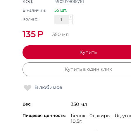
КОД:
4902179015761
В наличии:
55 шт.
+
Кол-во:
−
135
₽
350 мл
Купить
Купить в один клик
Вес:
350 мл
Пищевая ценность:
белок - 0г, жиры - 0г, уг
10,5г.