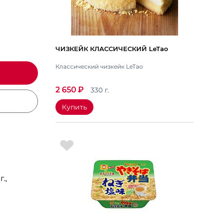
ЧИЗКЕЙК КЛАССИЧЕСКИЙ LeTao
Классический чизкейк LeTao
2 650
₽
330 г.
Купить
.,