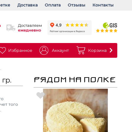
ветке
Доставка
Оплата
Отзывы
Контакты
а
Доставляем
ежедневно
Избранное
Аккаунт
Корзина
.
гр.
РЯДОМ НА ПОЛКЕ
го
чет того
.