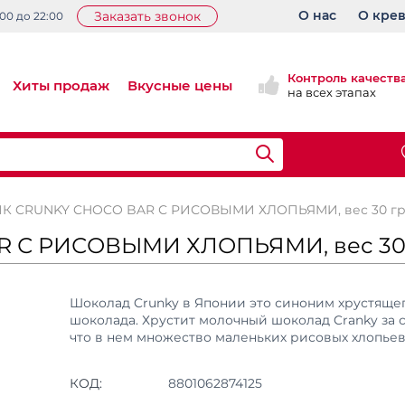
О нас
О кре
Заказать звонок
:00 до 22:00
Контроль качеств
Хиты продаж
Вкусные цены
на всех этапах
К CRUNKY CHOCO BAR С РИСОВЫМИ ХЛОПЬЯМИ, вес 30 гр
 С РИСОВЫМИ ХЛОПЬЯМИ, вес 30 
Шоколад Crunky в Японии это синоним хрустяще
шоколада. Хрустит молочный шоколад Cranky за с
что в нем множество маленьких рисовых хлопьев
КОД:
8801062874125