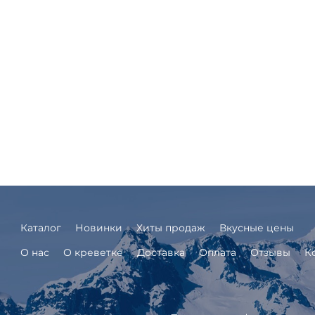
Каталог
Новинки
Хиты продаж
Вкусные цены
О нас
О креветке
Доставка
Оплата
Отзывы
К