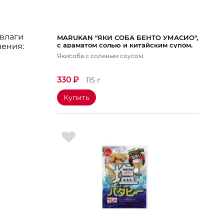
 влаги
MARUKAN "ЯКИ СОБА БЕНТО УМАСИО",
с араматом солью и китайским супом.
нения:
Вес 115 гр.
Якисоба с соленым соусом.
330
₽
115 г
Купить