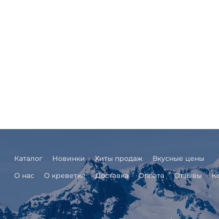
Каталог
Новинки
Хиты продаж
Вкусные цены
О нас
О креветке
Доставка
Оплата
Отзывы
К