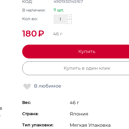
КОД:
4901930145167
В наличии:
7 шт.
+
Кол-во:
−
180
₽
46 г
Купить
Купить в один клик
Вес:
46 г
в
Страна:
Япония
.
Тип упаковки:
Мягкая Упаковка