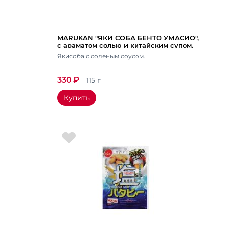
MARUKAN "ЯКИ СОБА БЕНТО УМАСИО",
с араматом солью и китайским супом.
Вес 115 гр.
Якисоба с соленым соусом.
330
₽
115 г
Купить