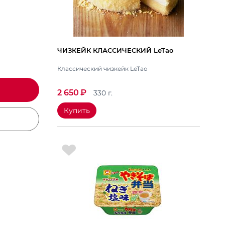
ЧИЗКЕЙК КЛАССИЧЕСКИЙ LeTao
Классический чизкейк LeTao
2 650
₽
330 г.
Купить