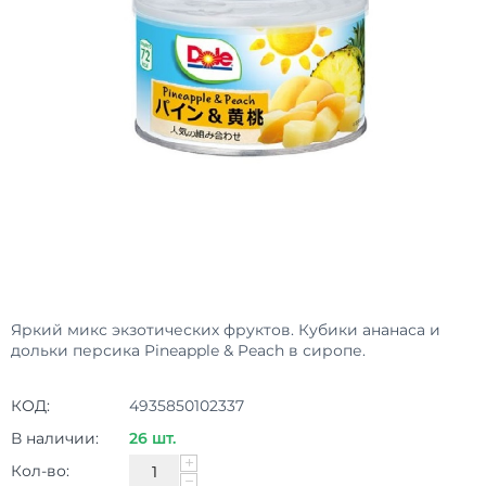
Яркий микс экзотических фруктов. Кубики ананаса и
дольки персика Pineapple & Peach в сиропе.
КОД:
4935850102337
В наличии:
26 шт.
+
Кол-во:
−