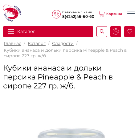
Свяжитесь с нами
Корзина
8(4242)46-60-60
Каталог
И
Главная
/
Каталог
/
Сладости
/
Кубики ананаса и дольки персика Pineapple & Peach в
сиропе 227 гр. ж/б.
Кубики ананаса и дольки
персика Pineapple & Peach в
сиропе 227 гр. ж/б.