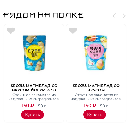
РЯДОМ НА ПОЛКЕ
SEOJU. МАРМЕЛАД СО
SEOJU. МАРМЕЛАД СО
ВКУСОМ ЙОГУРТА 50
ВКУСОМ
ГР.
ПЕРСИКОВОГО
Отличное лакомство из
Отличное лакомство из
ЙОГУРТА 50 ГР.
натуральных ингредиентов,
натуральных ингредиентов,
которое обязательно
которое обязательно
150
₽
150
₽
50 г
50 г
понравится как детям, так и
понравится как детям, так и
их родителям.
их родителям.
Купить
Купить