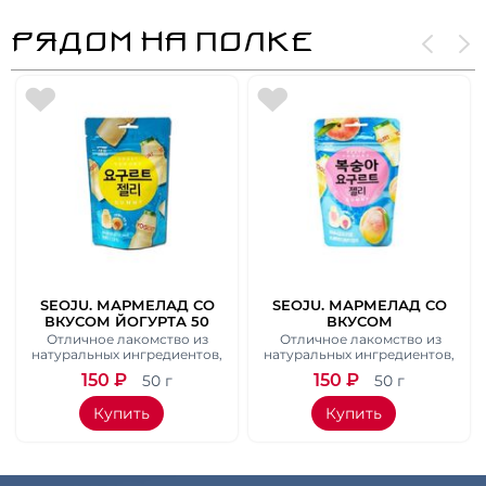
РЯДОМ НА ПОЛКЕ
SEOJU. МАРМЕЛАД СО
SEOJU. МАРМЕЛАД СО
ВКУСОМ ЙОГУРТА 50
ВКУСОМ
ГР.
ПЕРСИКОВОГО
Отличное лакомство из
Отличное лакомство из
ЙОГУРТА 50 ГР.
натуральных ингредиентов,
натуральных ингредиентов,
которое обязательно
которое обязательно
150
₽
150
₽
50 г
50 г
понравится как детям, так и
понравится как детям, так и
их родителям.
их родителям.
Купить
Купить