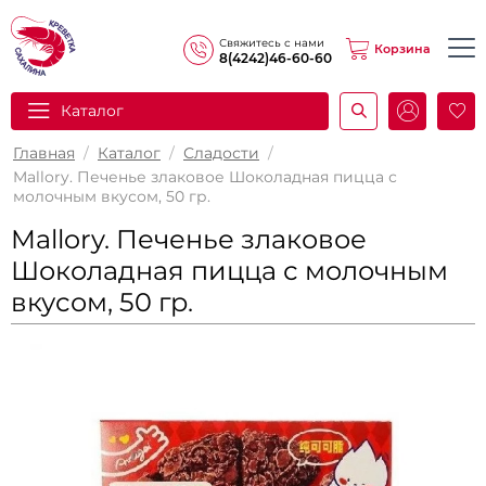
Свяжитесь с нами
Корзина
8(4242)46-60-60
Каталог
И
Главная
/
Каталог
/
Сладости
/
Mallory. Печенье злаковое Шоколадная пицца с
молочным вкусом, 50 гр.
Mallory. Печенье злаковое
Шоколадная пицца с молочным
вкусом, 50 гр.