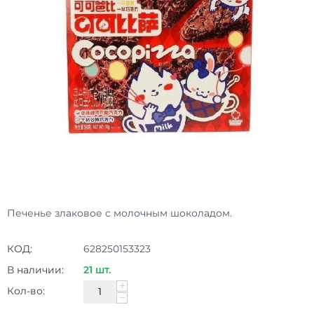
Печенье злаковое c молочным шоколадом.
КОД:
628250153323
В наличии:
21 шт.
+
Кол-во:
−