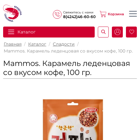
Свяжитесь с нами
Корзина
8(4242)46-60-60
Каталог
И
Главная
/
Каталог
/
Сладости
/
Mammos. Карамель леденцовая со вкусом кофе, 100 гр.
Mammos. Карамель леденцовая
со вкусом кофе, 100 гр.