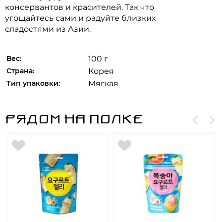
консервантов и красителей. Так что
угощайтесь сами и радуйте близких
сладостями из Азии.
Вес:
100 г
Страна:
Корея
Тип упаковки:
Мягкая
РЯДОМ НА ПОЛКЕ
MALLORY. 
ЗЛАК
ШОКОЛАДН
Печенье на
СО ВК
отдельном
разделено на 
КАПУЧИНО,
170
₽
Уникальное 
сладости, хр
Купи
оставит Вас р