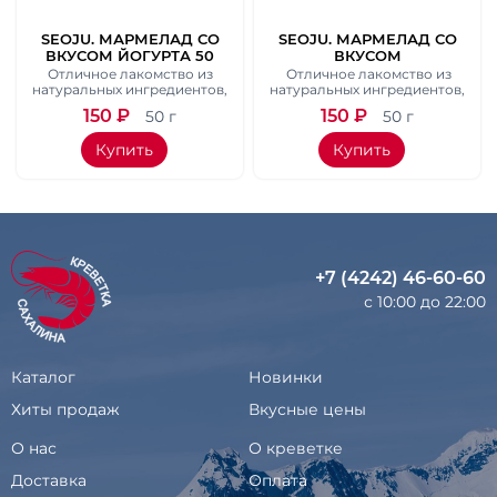
МАРМЕЛАД СО
SEOJU. МАРМЕЛАД СО
ЙОГУРТА 50
ВКУСОМ
ГР.
ПЕРСИКОВОГО
 лакомство из
Отличное лакомство из
ЙОГУРТА 50 ГР.
х ингредиентов,
натуральных ингредиентов,
 обязательно
которое обязательно
₽
150
₽
50 г
50 г
как детям, так и
понравится как детям, так и
одителям.
их родителям.
пить
Купить
+7 (4242) 46-60-60
с 10:00 до 22:00
Каталог
Новинки
Хиты продаж
Вкусные цены
О нас
О креветке
Доставка
Оплата