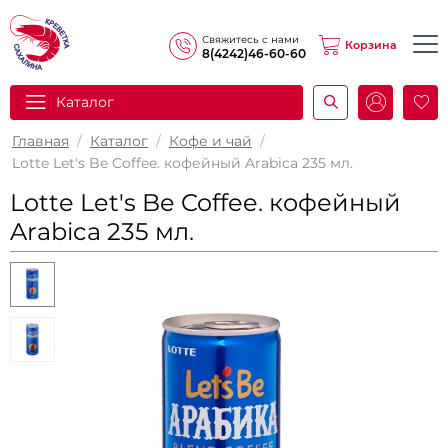
Свяжитесь с нами
Корзина
8(4242)46-60-60
Каталог
И
Главная
/
Каталог
/
Кофе и чай
/
Lotte Let's Be Coffee. кофейный Arabica 235 мл.
Lotte Let's Be Coffee. кофейный
Arabica 235 мл.