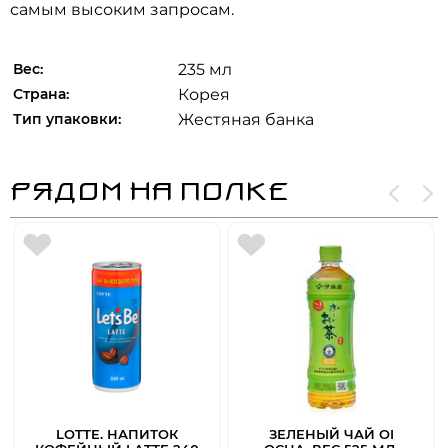
самым высоким запросам.
Вес:
235 мл
Страна:
Корея
Тип упаковки:
Жестяная банка
РЯДОМ НА ПОЛКЕ
Ч
Чер
LOTTE. НАПИТОК
ЗЕЛЕНЫЙ ЧАЙ OI