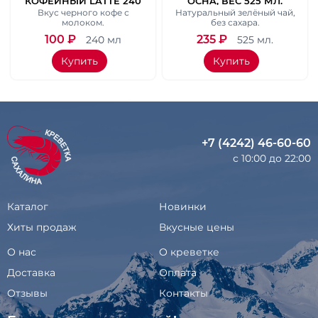
КОФЕЙНЫЙ LATTE 240
OCHA, ВЕС 525 МЛ.
МЛ.
Вкус черного кофе с
Натуральный зелёный чай,
молоком.
без сахара.
100
₽
235
₽
240 мл
525 мл.
Купить
Купить
+7 (4242) 46-60-60
с 10:00 до 22:00
Каталог
Новинки
Хиты продаж
Вкусные цены
О нас
О креветке
Доставка
Оплата
Отзывы
Контакты