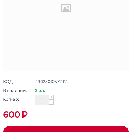
КОД:
4902501057797
В наличии:
2 шт.
+
Кол-во:
−
600
₽