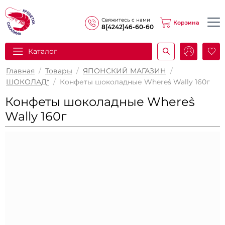
Свяжитесь с нами
Корзина
8(4242)46-60-60
Каталог
И
Главная
/
Товары
/
ЯПОНСКИЙ МАГАЗИН
/
ШОКОЛАД*
/
Конфеты шоколадные Where`s Wally 160г
Конфеты шоколадные Where`s
Wally 160г