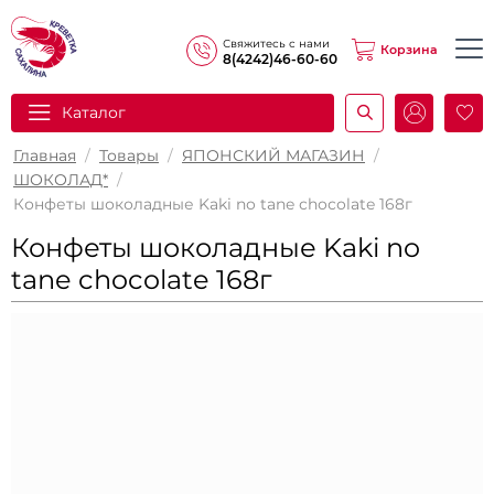
Свяжитесь с нами
Корзина
8(4242)46-60-60
Каталог
И
Главная
/
Товары
/
ЯПОНСКИЙ МАГАЗИН
/
ШОКОЛАД*
/
Конфеты шоколадные Kaki no tane chocolate 168г
Конфеты шоколадные Kaki no
tane chocolate 168г