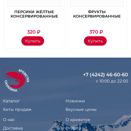
ПЕРСИКИ ЖЁЛТЫЕ
ФРУКТЫ
КОНСЕРВИРОВАННЫЕ
КОНСЕРВИРОВАННЫЕ
К
425 ГР
С АГАР АГАРОМ
320
₽
370
₽
Купить
Купить
+7 (4242) 46-60-60
с 10:00 до 22:00
Каталог
Новинки
Хиты продаж
Вкусные цены
О нас
О креветке
Доставка
Оплата