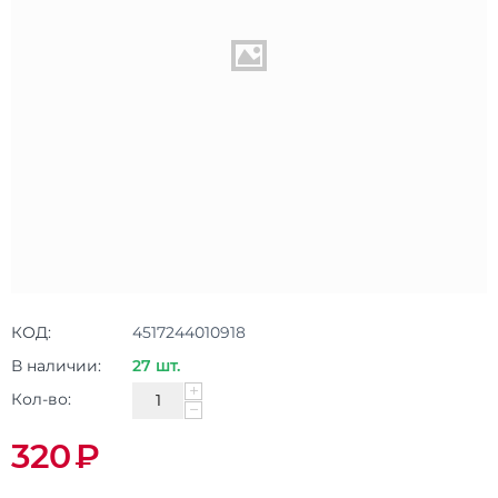
КОД:
4517244010918
В наличии:
27 шт.
+
Кол-во:
−
320
₽