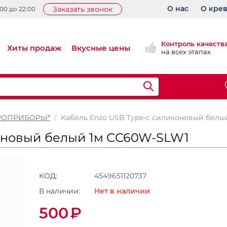
О нас
О кре
Заказать звонок
:00 до 22:00
Контроль качеств
Хиты продаж
Вкусные цены
на всех этапах
РОПРИБОРЫ*
/
Кабель Enzo USB Type-c силиконовый белы
коновый белый 1м CC60W-SLW1
КОД:
4549651120737
В наличии:
Нет в наличии
500
₽