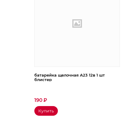
батарейка щелочная А23 12в 1 шт
блистер
190
₽
Купить