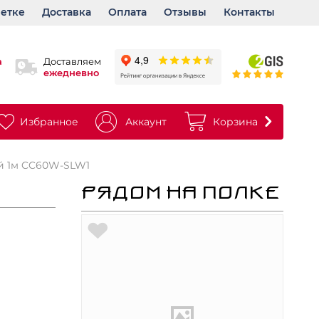
ветке
Доставка
Оплата
Отзывы
Контакты
а
Доставляем
ежедневно
Избранное
Аккаунт
Корзина
й 1м CC60W-SLW1
РЯДОМ НА ПОЛКЕ