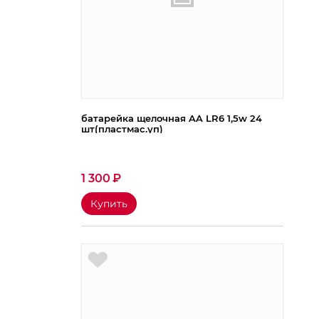
батарейка щелочная AA LR6 1,5w 24
шт(пластмас.уп)
1 300
₽
Купить