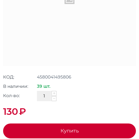
КОД:
4580041495806
В наличии:
39 шт.
+
Кол-во:
−
130
₽
Купить