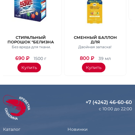
720
₽
400 мл
Купить
СМЕННЫЙ БАЛЛОН
ЗНА
ДЛЯ
АВТОМАТИЧЕСКОГО
ни.
Двойная запаска!
И
ОСВЕЖИТЕЛЯ
ОДОЙ
ВОЗДУХА "СОЧНЫЙ
800
₽
г
39 мл
ЦИТРУС" 39 МЛ* 2 ШТ.
Купить
+7 (4242) 46-60-60
с 10:00 до 22:00
Каталог
Новинки