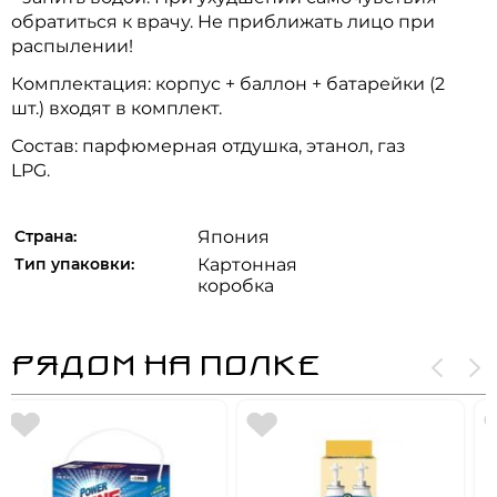
обратиться к врачу. Не приближать лицо при
распылении!
Комплектация: корпус + баллон + батарейки (2
шт.) входят в комплект.
Состав: парфюмерная отдушка, этанол, газ
LPG.
Страна:
Япония
Тип упаковки:
Картонная
коробка
РЯДОМ НА ПОЛКЕ
ЖИДКИЙ
АРОМАТИЗАТОР ДЛ
ТУАЛЕТА ФИНСКИ
Натуральные раститель
ЛЕС. 400 МЛ.
эфирные масла.