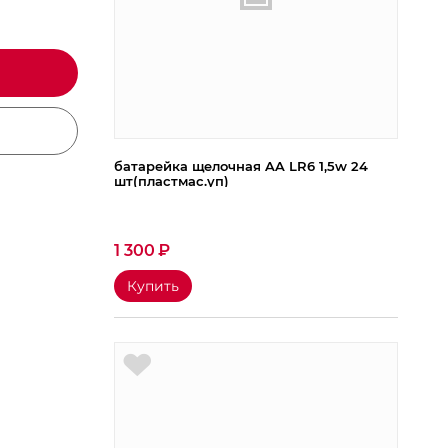
батарейка щелочная AA LR6 1,5w 24
шт(пластмас.уп)
1 300
₽
Купить