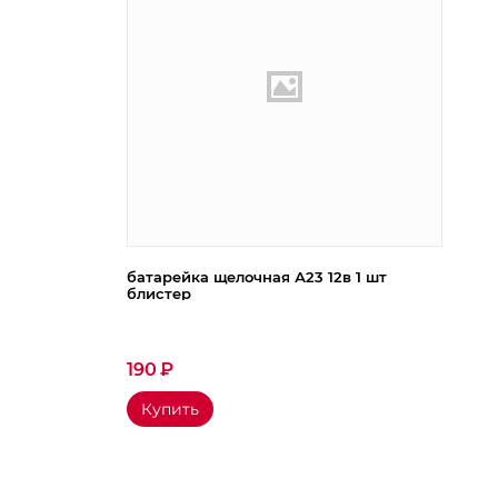
батарейка щелочная А23 12в 1 шт
блистер
190
₽
Купить