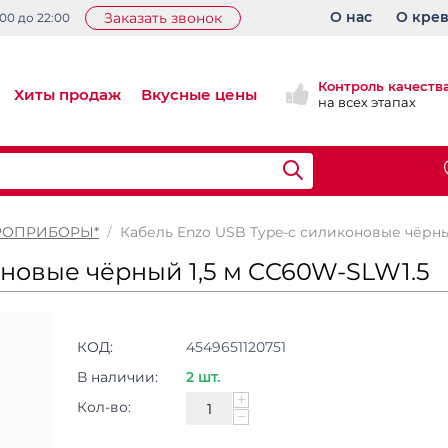
О нас
О кре
Заказать звонок
:00 до 22:00
Контроль качеств
Хиты продаж
Вкусные цены
на всех этапах
РОПРИБОРЫ*
/
Кабель Enzo USB Type-c силиконовые чёрны
оновые чёрный 1,5 м CC60W-SLW1.5
КОД:
4549651120751
В наличии:
2 шт.
+
Кол-во:
−